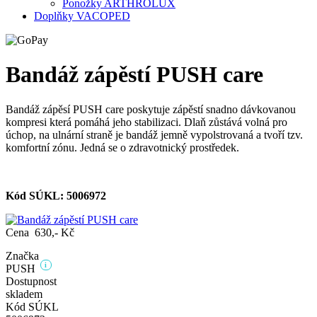
Ponožky ARTHROLUX
Doplňky VACOPED
Bandáž zápěstí PUSH care
Bandáž zápěsí PUSH care poskytuje zápěstí snadno dávkovanou
kompresi která pomáhá jeho stabilizaci. Dlaň zůstává volná pro
úchop, na ulnární straně je bandáž jemně vypolstrovaná a tvoří tzv.
komfortní zónu. Jedná se o zdravotnický prostředek.
Kód SÚKL: 5006972
Cena
630,- Kč
Značka
i
PUSH
Dostupnost
skladem
Kód SÚKL