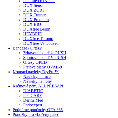
Pantofle DUXilette
DUX Sensi
DUX ZORI
DUX Trainer
DUX Premium
DUX BIO
DUXfree Berlin
HEYBRID
DUXfree Toronto
DUXfree Vancouver
Bandáže / Ortézy
Zdravotní bandáže PUSH
Sportovní bandáže PUSH
Ortézy OPED
Prstové dlahy OVAL-8
Koupací návleky DryPro™
Návleky na ruce
Návleky na nohy
Krémové pěny ALLPRESAN
DIABETIC
PediCARE
Derma Med
Podoexpert
Podpůrné punčochy OFA 365
Ponožky pro vbočený palec