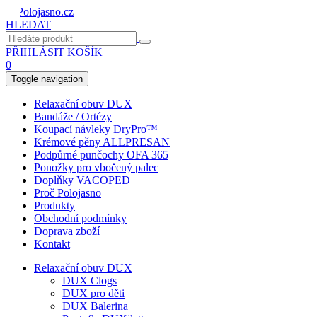
HLEDAT
PŘIHLÁSIT
KOŠÍK
0
Toggle navigation
Relaxační obuv DUX
Bandáže / Ortézy
Koupací návleky DryPro™
Krémové pěny ALLPRESAN
Podpůrné punčochy OFA 365
Ponožky pro vbočený palec
Doplňky VACOPED
Proč Polojasno
Produkty
Obchodní podmínky
Doprava zboží
Kontakt
Relaxační obuv DUX
DUX Clogs
DUX pro děti
DUX Balerina