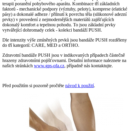
terapii poranění pohybového aparátu. Kombinace tří základních
faktorů - mechanické podpory (výztuhy, peloty), komprese (elatické
pásy) a dokonalé adheze / přilnutí k povrchu těla (silikonové adezní
prvky) v provedení z nejmodernějších materiálů zajišťujících
dokonalý komfort a tepelnou pohodu. To jsou základní prvky
vytvářející dohromady celek - kolekci bandáží PUSH.
Dle intenzity výše zmíněných prvků jsou bandáže PUSH rozděleny
do tří kategorií: CARE, MED a ORTHO.
Zdravotní bandáže PUSH jsou v indikovaných případech částečně
hrazeny zdravotními pojišťovnami. Detailní informace naleznete na
našich stránkách
www.gps-ofa.cz
, případně nás kontaktujte.
Před použitím si pozorně pročtěte
návod k použití
.