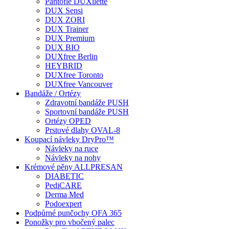
Pantofle DUXilette
DUX Sensi
DUX ZORI
DUX Trainer
DUX Premium
DUX BIO
DUXfree Berlin
HEYBRID
DUXfree Toronto
DUXfree Vancouver
Bandáže / Ortézy
Zdravotní bandáže PUSH
Sportovní bandáže PUSH
Ortézy OPED
Prstové dlahy OVAL-8
Koupací návleky DryPro™
Návleky na ruce
Návleky na nohy
Krémové pěny ALLPRESAN
DIABETIC
PediCARE
Derma Med
Podoexpert
Podpůrné punčochy OFA 365
Ponožky pro vbočený palec