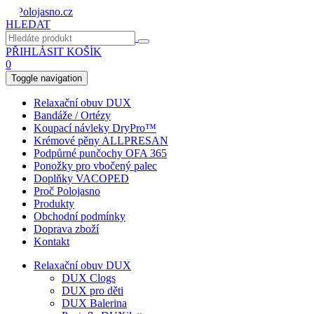
HLEDAT
PŘIHLÁSIT
KOŠÍK
0
Toggle navigation
Relaxační obuv DUX
Bandáže / Ortézy
Koupací návleky DryPro™
Krémové pěny ALLPRESAN
Podpůrné punčochy OFA 365
Ponožky pro vbočený palec
Doplňky VACOPED
Proč Polojasno
Produkty
Obchodní podmínky
Doprava zboží
Kontakt
Relaxační obuv DUX
DUX Clogs
DUX pro děti
DUX Balerina