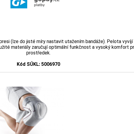
i (lze do jisté míry nastavit utažením bandáže). Pelota vyvíjí t
oužité materiály zaručují optimální funkčnost a vysoký komfort p
prostředek.
Kód SÚKL: 5006970