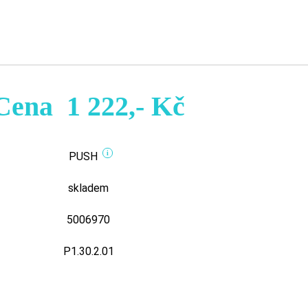
Cena
1 222,- Kč
i
PUSH
skladem
5006970
P1.30.2.01