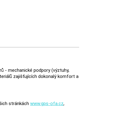
orů - mechanické podpory (výztuhy,
eriálů zajišťujících dokonalý komfort a
ašich stránkách
www.gps-ofa.cz
,