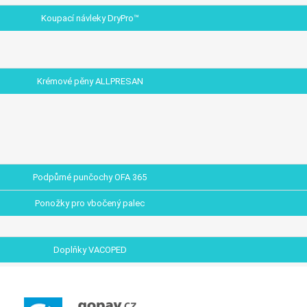
Koupací návleky DryPro™
Krémové pěny ALLPRESAN
Podpůrné punčochy OFA 365
Ponožky pro vbočený palec
Doplňky VACOPED