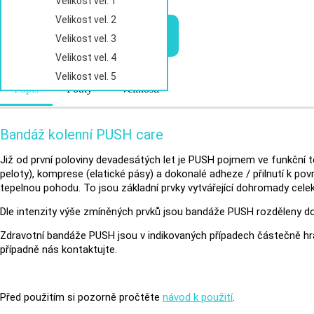
Velikost vel. 1
Velikost vel. 2
VLOŽIT DO KOŠÍKU
Velikost vel. 3
Velikost vel. 4
Velikost vel. 5
Popis
Fotky
Velikosti
Bandáž kolenní PUSH care
Již od první poloviny devadesátých let je PUSH pojmem ve funkční 
peloty), komprese (elatické pásy) a dokonalé adheze / přilnutí k pov
tepelnou pohodu. To jsou základní prvky vytvářející dohromady celek
Dle intenzity výše zmíněných prvků jsou bandáže PUSH rozděleny do
Zdravotní bandáže PUSH jsou v indikovaných případech částečně hr
případně nás kontaktujte.
Před použitím si pozorně pročtěte
návod k použití
.