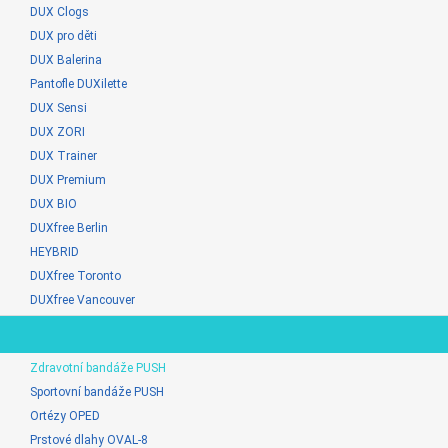
DUX Clogs
DUX pro děti
DUX Balerina
Pantofle DUXilette
DUX Sensi
DUX ZORI
DUX Trainer
DUX Premium
DUX BIO
DUXfree Berlin
HEYBRID
DUXfree Toronto
DUXfree Vancouver
Zdravotní bandáže PUSH
Sportovní bandáže PUSH
Ortézy OPED
Prstové dlahy OVAL-8