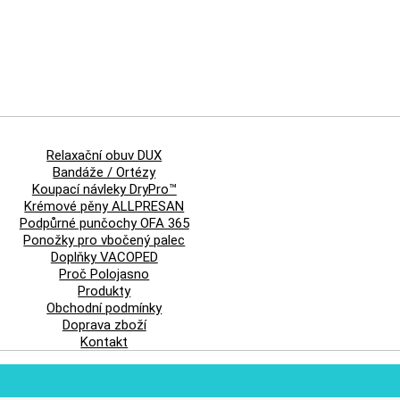
Relaxační obuv DUX
Bandáže / Ortézy
Koupací návleky DryPro™
Krémové pěny ALLPRESAN
Podpůrné punčochy OFA 365
Ponožky pro vbočený palec
Doplňky VACOPED
Proč Polojasno
Produkty
Obchodní podmínky
Doprava zboží
Kontakt