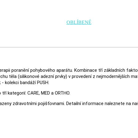
OBLÍBENÉ
terapii poranění pohybového aparátu. Kombinace tří základních fakt
rchu těla (silikonové adezní prvky) v provedení z nejmodernějších mat
 - kolekci bandáží PUSH.
 tří kategorií: CARE, MED a ORTHO.
azeny zdravotními pojišťovnami. Detailní informace naleznete na n