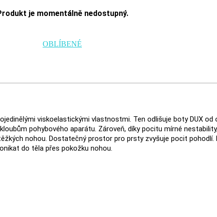
Produkt je momentálně nedostupný.
OBLÍBENÉ
ojedinělými viskoelastickými vlastnostmi. Ten odlišuje boty DUX od
kloubům pohybového aparátu. Zároveň, díky pocitu mírné nestability,
ěžkých nohou. Dostatečný prostor pro prsty zvyšuje pocit pohodlí. M
onikat do těla přes pokožku nohou.