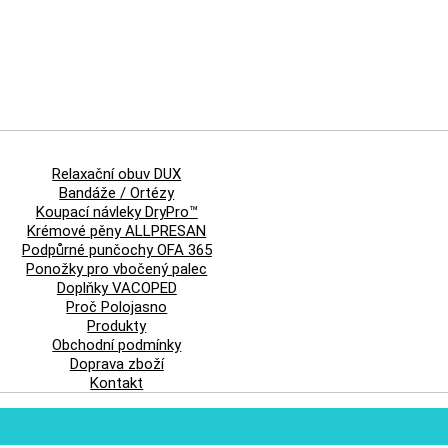
Relaxační obuv DUX
Bandáže / Ortézy
Koupací návleky DryPro™
Krémové pěny ALLPRESAN
Podpůrné punčochy OFA 365
Ponožky pro vbočený palec
Doplňky VACOPED
Proč Polojasno
Produkty
Obchodní podmínky
Doprava zboží
Kontakt