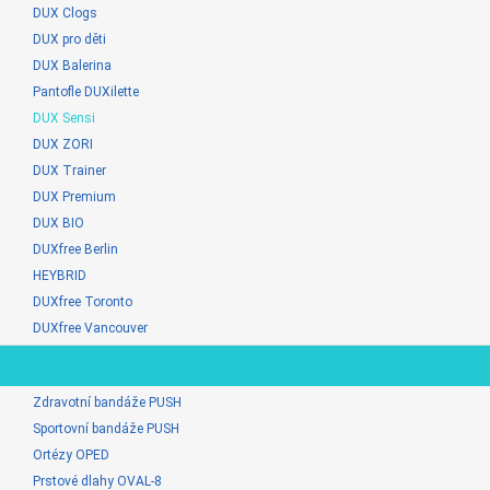
DUX Clogs
DUX pro děti
DUX Balerina
Pantofle DUXilette
DUX Sensi
DUX ZORI
DUX Trainer
DUX Premium
DUX BIO
DUXfree Berlin
HEYBRID
DUXfree Toronto
DUXfree Vancouver
Zdravotní bandáže PUSH
Sportovní bandáže PUSH
Ortézy OPED
Prstové dlahy OVAL-8