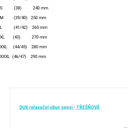
S (38) 240 mm
M (39/40) 250 mm
L (41/42) 260 mm
XL (43) 270 mm
XXL (44/45) 280 mm
XXXL (46/47) 290 mm
DUX relaxační obuv sensi - TŘEŠŇOVÁ