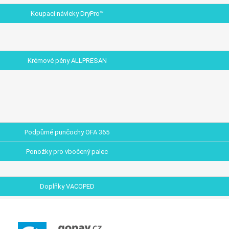
Koupací návleky DryPro™
Krémové pěny ALLPRESAN
Podpůrné punčochy OFA 365
Ponožky pro vbočený palec
Doplňky VACOPED