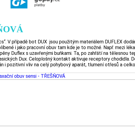
EŠŇOVÁ
“. V případě bot DUX jsou použitým materiálem DUFLEX dodány
íbené i jako pracovní obuv tam kde je to možné. Např. mezi lékař
pěny Duflex s uzavřenými buňkami. Ta, po zahřátí na tělesnou te
lasických Dux. Celoplošný kontakt aktivuje receptory chodidla. D
 i pozitivní vliv na celý pohybový aparát, tlumení otřesů a celko