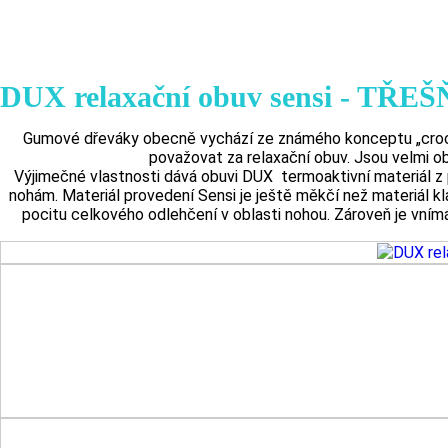
DUX relaxační obuv sensi - TŘ
Gumové dřeváky obecně vychází ze známého konceptu „crocs
považovat za relaxační obuv. Jsou velmi obl
Výjimečné vlastnosti dává obuvi DUX termoaktivní materiál z 
nohám. Materiál provedení Sensi je ještě měkčí než materiál k
pocitu celkového odlehčení v oblasti nohou. Zároveň je vnímán