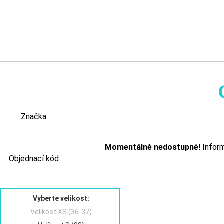
Značka
Momentálně nedostupné!
Inform
Objednací kód
Velikost L (41-42)
Vyberte velikost:
Velikost XS (36-37)