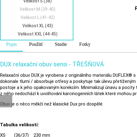
Velikost S (38)
Velikost M (39-40)
Velikost L (41-42)
Velikost XL (43)
Velikost XXL (44-45)
Popis
Použití
Studie
Fotky
DUX relaxační obuv sensi - TŘEŠŇOVÁ
Relaxační obuv DUX je vyrobena z originálního materiálu DUFLEX® s 
dokonale tlumí / absorbuje otřesy a poskytuje tak úlevu přetíženým 
postoje a k jeho opakovaným korekcím. Minimalizují únavu a pocity t
z něho nedochází k uvolňování karcinogenních látek které mohou pr
Obuv je o něco měkčí než klasické Dux pro dospělé.
Tabulka velikostí:
XS (36/37) 230 mm