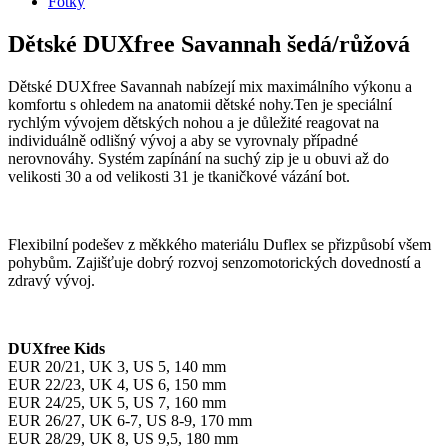
Fotky
Dětské DUXfree Savannah šedá/růžová
Dětské DUXfree Savannah nabízejí mix maximálního výkonu a
komfortu s ohledem na anatomii dětské nohy.Ten je speciální
rychlým vývojem dětských nohou a je důležité reagovat na
individuálně odlišný vývoj a aby se vyrovnaly případné
nerovnováhy. Systém zapínání na suchý zip je u obuvi až do
velikosti 30 a od velikosti 31 je tkaničkové vázání bot.
Flexibilní podešev z měkkého materiálu Duflex se přizpůsobí všem
pohybům. Zajišťuje dobrý rozvoj senzomotorických dovedností a
zdravý vývoj.
DUXfree Kids
EUR 20/21, UK 3, US 5, 140 mm
EUR 22/23, UK 4, US 6, 150 mm
EUR 24/25, UK 5, US 7, 160 mm
EUR 26/27, UK 6-7, US 8-9, 170 mm
EUR 28/29, UK 8, US 9,5, 180 mm