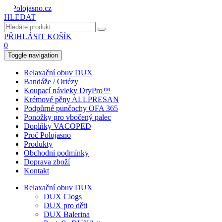
HLEDAT
PŘIHLÁSIT
KOŠÍK
0
Toggle navigation
Relaxační obuv DUX
Bandáže / Ortézy
Koupací návleky DryPro™
Krémové pěny ALLPRESAN
Podpůrné punčochy OFA 365
Ponožky pro vbočený palec
Doplňky VACOPED
Proč Polojasno
Produkty
Obchodní podmínky
Doprava zboží
Kontakt
Relaxační obuv DUX
DUX Clogs
DUX pro děti
DUX Balerina