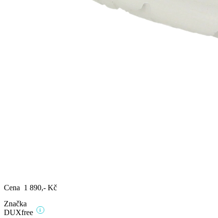
Cena
1 890,- Kč
Značka
i
DUXfree