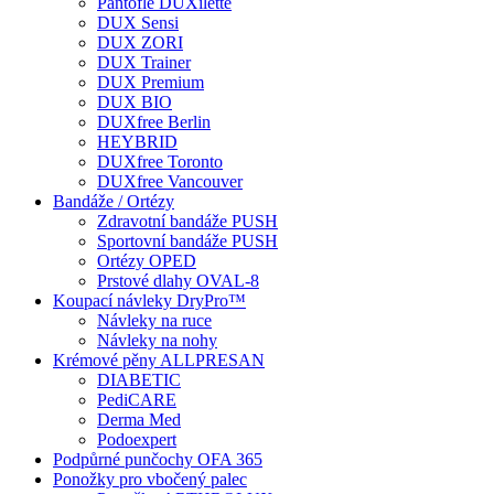
Pantofle DUXilette
DUX Sensi
DUX ZORI
DUX Trainer
DUX Premium
DUX BIO
DUXfree Berlin
HEYBRID
DUXfree Toronto
DUXfree Vancouver
Bandáže / Ortézy
Zdravotní bandáže PUSH
Sportovní bandáže PUSH
Ortézy OPED
Prstové dlahy OVAL-8
Koupací návleky DryPro™
Návleky na ruce
Návleky na nohy
Krémové pěny ALLPRESAN
DIABETIC
PediCARE
Derma Med
Podoexpert
Podpůrné punčochy OFA 365
Ponožky pro vbočený palec