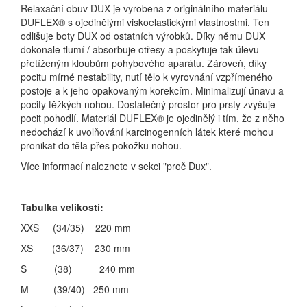
Relaxační obuv DUX je vyrobena z originálního materiálu
DUFLEX® s ojedinělými viskoelastickými vlastnostmi. Ten
odlišuje boty DUX od ostatních výrobků. Díky němu DUX
dokonale tlumí / absorbuje otřesy a poskytuje tak úlevu
přetíženým kloubům pohybového aparátu. Zároveň, díky
pocitu mírné nestability, nutí tělo k vyrovnání vzpřímeného
postoje a k jeho opakovaným korekcím. Minimalizují únavu a
pocity těžkých nohou. Dostatečný prostor pro prsty zvyšuje
pocit pohodlí. Materiál DUFLEX® je ojedinělý i tím, že z něho
nedochází k uvolňování karcinogenních látek které mohou
pronikat do těla přes pokožku nohou.
Více informací naleznete v sekci "proč Dux".
Tabulka velikostí:
XXS (34/35) 220 mm
XS (36/37) 230 mm
S (38) 240 mm
M (39/40) 250 mm