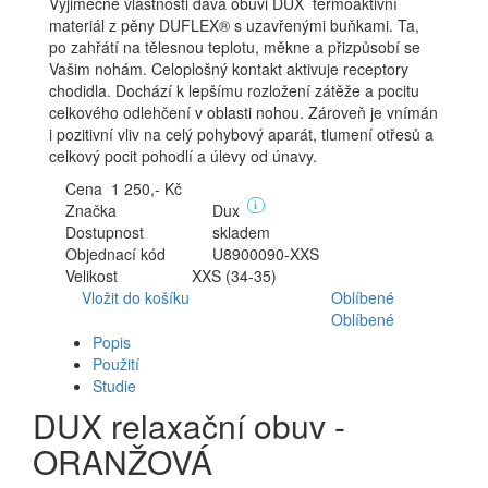
Výjimečné vlastnosti dává obuvi DUX termoaktivní
materiál z pěny DUFLEX® s uzavřenými buňkami. Ta,
po zahřátí na tělesnou teplotu, měkne a přizpůsobí se
Vašim nohám. Celoplošný kontakt aktivuje receptory
chodidla. Dochází k lepšímu rozložení zátěže a pocitu
celkového odlehčení v oblasti nohou. Zároveň je vnímán
i pozitivní vliv na celý pohybový aparát, tlumení otřesů a
celkový pocit pohodlí a úlevy od únavy.
Cena
1 250,- Kč
Značka
Dux
i
Dostupnost
skladem
Objednací kód
U8900090-XXS
Velikost
XXS (34-35)
Vložit do košíku
Oblíbené
Oblíbené
Popis
Použití
Studie
DUX relaxační obuv -
ORANŽOVÁ