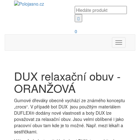
0
Toggle
navigation
DUX relaxační obuv -
ORANŽOVÁ
Gumové dřeváky obecně vychází ze známého konceptu
„crocs“. V případě bot DUX jsou použitým materiálem
DUFLEX® dodány nové vlastnosti a boty DUX lze
považovat za relaxační obuv. Jsou velmi oblíbené i jako
pracovní obuv tam kde je to možné. Např. mezi lékaři a
sestřičkami.