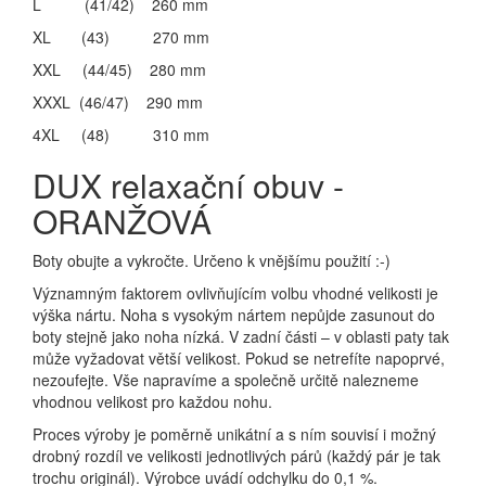
L (41/42) 260 mm
XL (43) 270 mm
XXL (44/45) 280 mm
XXXL (46/47) 290 mm
4XL (48) 310 mm
DUX relaxační obuv -
ORANŽOVÁ
Boty obujte a vykročte. Určeno k vnějšímu použití :-)
Významným faktorem ovlivňujícím volbu vhodné velikosti je
výška nártu. Noha s vysokým nártem nepůjde zasunout do
boty stejně jako noha nízká. V zadní části – v oblasti paty tak
může vyžadovat větší velikost. Pokud se netrefíte napoprvé,
nezoufejte. Vše napravíme a společně určitě nalezneme
vhodnou velikost pro každou nohu.
Proces výroby je poměrně unikátní a s ním souvisí i možný
drobný rozdíl ve velikosti jednotlivých párů (každý pár je tak
trochu originál). Výrobce uvádí odchylku do 0,1 %.