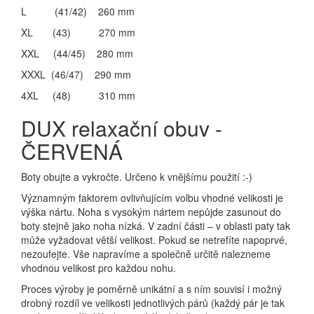
L (41/42) 260 mm
XL (43) 270 mm
XXL (44/45) 280 mm
XXXL (46/47) 290 mm
4XL (48) 310 mm
DUX relaxační obuv -
ČERVENÁ
Boty obujte a vykročte. Určeno k vnějšímu použití :-)
Významným faktorem ovlivňujícím volbu vhodné velikosti je
výška nártu. Noha s vysokým nártem nepůjde zasunout do
boty stejně jako noha nízká. V zadní části – v oblasti paty tak
může vyžadovat větší velikost. Pokud se netrefíte napoprvé,
nezoufejte. Vše napravíme a společně určitě nalezneme
vhodnou velikost pro každou nohu.
Proces výroby je poměrně unikátní a s ním souvisí i možný
drobný rozdíl ve velikosti jednotlivých párů (každý pár je tak