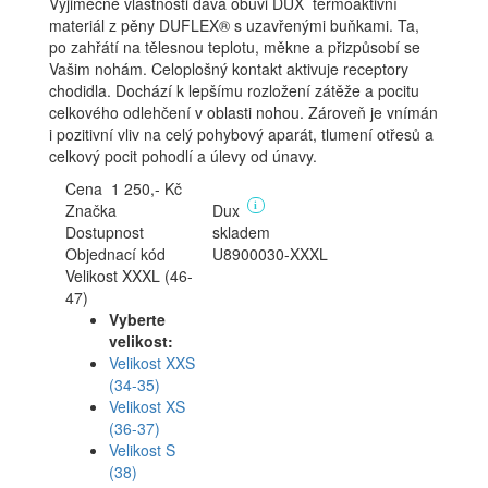
Výjimečné vlastnosti dává obuvi DUX termoaktivní
materiál z pěny DUFLEX® s uzavřenými buňkami. Ta,
po zahřátí na tělesnou teplotu, měkne a přizpůsobí se
Vašim nohám. Celoplošný kontakt aktivuje receptory
chodidla. Dochází k lepšímu rozložení zátěže a pocitu
celkového odlehčení v oblasti nohou. Zároveň je vnímán
i pozitivní vliv na celý pohybový aparát, tlumení otřesů a
celkový pocit pohodlí a úlevy od únavy.
Cena
1 250,- Kč
Značka
Dux
i
Dostupnost
skladem
Objednací kód
U8900030-XXXL
Velikost XXXL (46-
47)
Vyberte
velikost:
Velikost XXS
(34-35)
Velikost XS
(36-37)
Velikost S
(38)