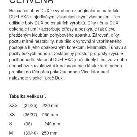
Relaxační obuv DUX je vyrobena z originálního materiálu
DUFLEX® s ojedinělými viskoelastickými vlastnostmi. Ten
odlišuje boty DUX od ostatních výrobků. Díky němu DUX
dokonale tlumí / absorbuje otřesy a poskytuje tak úlevu
přetíženým kloubům pohybového aparátu. Zároveň, díky
pocitu mírné nestability, nutí tělo k vyrovnání vzpřímeného
postoje a k jeho opakovaným korekcím. Minimalizují únavu a
pocity těžkých nohou. Dostatečný prostor pro prsty zvyšuje
pocit pohodlí. Materiál DUFLEX® je ojedinělý i tím, že z něho
nedochází k uvolňování karcinogenních látek které mohou
pronikat do těla přes pokožku nohou.Více informací
naleznete v sekci "proč Dux".
Tabulka velikostí:
XXS (34/35) 220 mm
XS (36/37) 230 mm
S (38) 240 mm
M (39/40) 250 mm