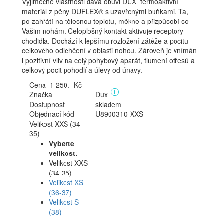
Výjimečné vlastnosti dává obuvi DUX termoaktivní
materiál z pěny DUFLEX® s uzavřenými buňkami. Ta,
po zahřátí na tělesnou teplotu, měkne a přizpůsobí se
Vašim nohám. Celoplošný kontakt aktivuje receptory
chodidla. Dochází k lepšímu rozložení zátěže a pocitu
celkového odlehčení v oblasti nohou. Zároveň je vnímán
i pozitivní vliv na celý pohybový aparát, tlumení otřesů a
celkový pocit pohodlí a úlevy od únavy.
Cena
1 250,- Kč
Značka
Dux
i
Dostupnost
skladem
Objednací kód
U8900310-XXS
Velikost XXS (34-
35)
Vyberte
velikost:
Velikost XXS
(34-35)
Velikost XS
(36-37)
Velikost S
(38)