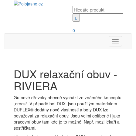
0
Toggle
navigation
DUX relaxační obuv -
RIVIERA
Gumové dřeváky obecně vychází ze známého konceptu
„crocs“. V případě bot DUX jsou použitým materiálem
DUFLEX® dodány nové vlastnosti a boty DUX lze
považovat za relaxační obuv. Jsou velmi oblíbené i jako
pracovní obuv tam kde je to možné. Např. mezi lékaři a
sestřičkami.