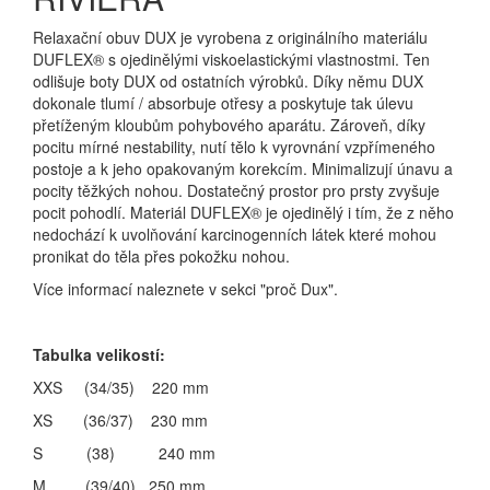
Relaxační obuv DUX je vyrobena z originálního materiálu
DUFLEX® s ojedinělými viskoelastickými vlastnostmi. Ten
odlišuje boty DUX od ostatních výrobků. Díky němu DUX
dokonale tlumí / absorbuje otřesy a poskytuje tak úlevu
přetíženým kloubům pohybového aparátu. Zároveň, díky
pocitu mírné nestability, nutí tělo k vyrovnání vzpřímeného
postoje a k jeho opakovaným korekcím. Minimalizují únavu a
pocity těžkých nohou. Dostatečný prostor pro prsty zvyšuje
pocit pohodlí. Materiál DUFLEX® je ojedinělý i tím, že z něho
nedochází k uvolňování karcinogenních látek které mohou
pronikat do těla přes pokožku nohou.
Více informací naleznete v sekci "proč Dux".
Tabulka velikostí:
XXS (34/35) 220 mm
XS (36/37) 230 mm
S (38) 240 mm
M (39/40) 250 mm