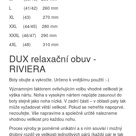
L (41/42) 260 mm
XL (43) 270 mm
XXL (44/45) 280 mm
XXXL (46/47) 290 mm
4XL (48) 310 mm
DUX relaxační obuv -
RIVIERA
Boty obujte a vykročte. Určeno k vnějšímu použití :-)
Významným faktorem ovlivňujícím volbu vhodné velikosti je
výška nártu. Noha s vysokým nártem nepůjde zasunout do
boty stejně jako noha nízká. V zadní části – v oblasti paty tak
může vyžadovat větší velikost. Pokud se netrefíte napoprvé,
nezoufejte. Vše napravíme a společně určitě nalezneme
vhodnou velikost pro každou nohu.
Proces výroby je poměrně unikátní a s ním souvisí i možný
drobný rozdíl ve velikosti jednotlivých párů (každý pár je tak