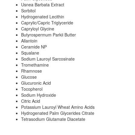
Usnea Barbata Extract
Sorbitol
Hydrogenated Lecithin
Caprylic/Capric Triglyceride
Capryloyl Glycine
Butyrospermum Parkii Butter
Allantoin
Ceramide NP
Squalane
Sodium Lauroyl Sarcosinate
Tromethamine
Rhamnose
Glucose
Glucuronic Acid
Tocopherol
Sodium Hydroxide
Citric Acid
Potassium Lauroyl Wheat Amino Acids
Hydrogenated Palm Glycerides Citrate
Tetrasodium Glutamate Diacetate