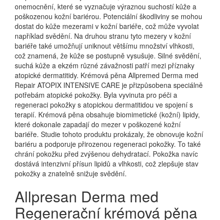
onemocnění, které se vyznačuje výraznou suchostí kůže a
poškozenou kožní bariérou. Potenciální škodliviny se mohou
dostat do kůže mezerami v kožní bariéře, což může vyvolat
například svědění. Na druhou stranu tyto mezery v kožní
bariéře také umožňují uniknout většímu množství vlhkosti,
což znamená, že kůže se postupně vysušuje. Silné svědění,
suchá kůže a ekzém různé závažnosti patří mezi příznaky
atopické dermatitidy. Krémová pěna Allpremed Derma med
Repair ATOPIX INTENSIVE CARE je přizpůsobena speciálně
potřebám atopické pokožky. Byla vyvinuta pro péči a
regeneraci pokožky s atopickou dermatitidou ve spojení s
terapií. Krémová pěna obsahuje biomimetické (kožní) lipidy,
které dokonale zapadají do mezer v poškozené kožní
bariéře. Studie tohoto produktu prokázaly, že obnovuje kožní
bariéru a podporuje přirozenou regeneraci pokožky. To také
chrání pokožku před zvýšenou dehydratací. Pokožka navíc
dostává intenzivní přísun lipidů a vlhkosti, což zlepšuje stav
pokožky a znatelně snižuje svědění.
Allpresan Derma med
Regenerační krémová pěna