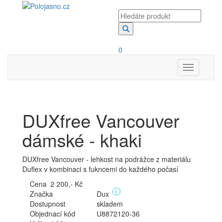
0
Toggle
navigation
DUXfree Vancouver
dámské - khaki
DUXfree Vancouver - lehkost na podrážce z materiálu
Duflex v kombinaci s fukncemi do každého počasí
Cena
2 200,- Kč
Značka
Dux
i
Dostupnost
skladem
Objednací kód
U8872120-36