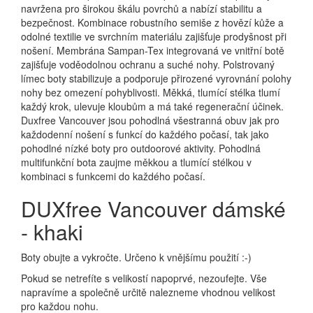
navržena pro širokou škálu povrchů a nabízí stabilitu a
bezpečnost. Kombinace robustního semiše z hovězí kůže a
odolné textilie ve svrchním materiálu zajišťuje prodyšnost při
nošení. Membrána Sampan-Tex integrovaná ve vnitřní botě
zajišťuje voděodolnou ochranu a suché nohy. Polstrovaný
límec boty stabilizuje a podporuje přirozené vyrovnání polohy
nohy bez omezení pohyblivosti. Měkká, tlumící stélka tlumí
každý krok, ulevuje kloubům a má také regenerační účinek.
Duxfree Vancouver jsou pohodlná všestranná obuv jak pro
každodenní nošení s funkcí do každého počasí, tak jako
pohodlné nízké boty pro outdoorové aktivity. Pohodlná
multifunkční bota zaujme měkkou a tlumící stélkou v
kombinaci s funkcemi do každého počasí.
DUXfree Vancouver dámské
- khaki
Boty obujte a vykročte. Určeno k vnějšímu použití :-)
Pokud se netrefíte s velikostí napoprvé, nezoufejte. Vše
napravíme a společně určitě nalezneme vhodnou velikost
pro každou nohu.